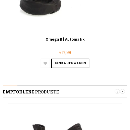
Omega B | Automatik
€17,99
EINKAUFSWAGEN
EMPFOHLENE
PRODUKTE
S