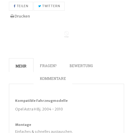
AUF FACEBOOK TEILEN
AUF TWITTER TWITTERN
TEILEN
TWITTERN
Drucken
FRAGEN?
BEWERTUNG
MEHR
KOMMENTARE
Kompatible
Fahrz
eugmodelle
Opel Astra H Bj. 2004 - 2010
Montage
Einfaches & schnelles austauschen.