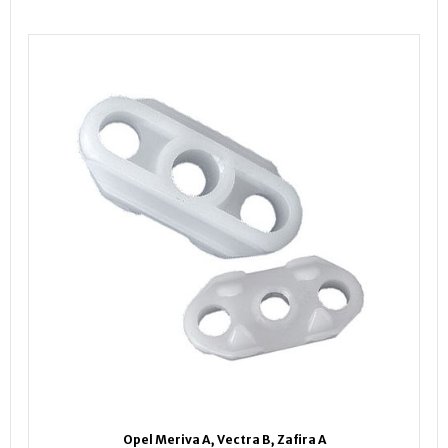
Opel Meriva A, Vectra B, Zafira A