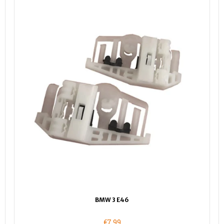
BMW 3 E46
€7,99