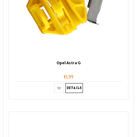
Opel Astra G
€1,99
DETAILS