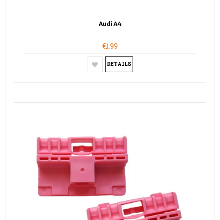
Audi A4
€1,99
DETAILS