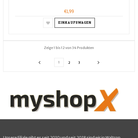
€1,99
EINKAUFSWAGEN
Zeige 1 bis 12 von 34 Produkten
1
2
3
Unsere Filiale gibt es seit 2010 und seit 2018 sind wir in Waltrop