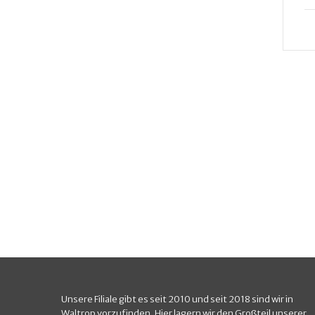
DETAILS
EINKAUFSWAGEN
Unsere Filiale gibt es seit 2010 und seit 2018 sind wir in
Waltrop vorzufinden. Hier lagern wir den Großteil unserer