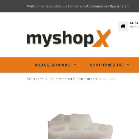
Willkommen Besucher. Sie können sich
Anmelden
oder
Registrieren
KOST
für al
SCHALTKONSOLE
SCHUTZBEZÜGE
Startseite
Fensterheber Reparatursatz
Audi A4