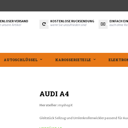
ENLOSER VERSAND
KOSTENLOSE RÜCKSENDUNG
EINFACH EI
le unsere Artikel
wenn Sie unzufrieden sind
auch ohne Re
AUTOSCHLÜSSEL
KAROSSERIETEILE
ELEKTRO
AUDI A4
Hersteller:
myshopX
Gleitstück Seilzug und Umlenkrollenwickler passend für Aud