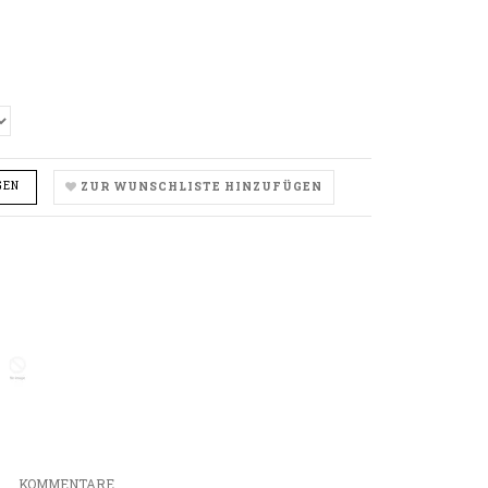
GEN
ZUR WUNSCHLISTE HINZUFÜGEN
ity
rease_quantity
N
KOMMENTARE