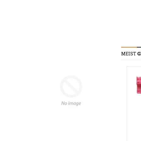
MEIST
G
Seat Alhambra
Seat Cordoba, Inca
€6,99
€4,99