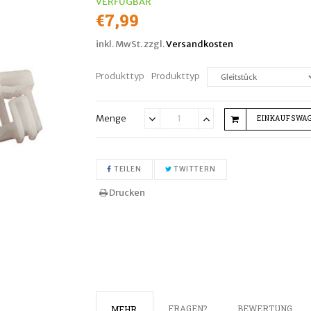
VERFÜGBAR
Normaler
€7,99
Preis
inkl. MwSt. zzgl.
Versandkosten
Produkttyp
Produkttyp
Menge
EINKAUFSWA
Translation
Translation
missing:
missing:
de.cart.general.reduce_quant
de.cart.general.inc
AUF FACEBOOK TEILEN
AUF TWITTER TWITTER
TEILEN
TWITTERN
Drucken
FRAGEN?
BEWERTUNG
MEHR