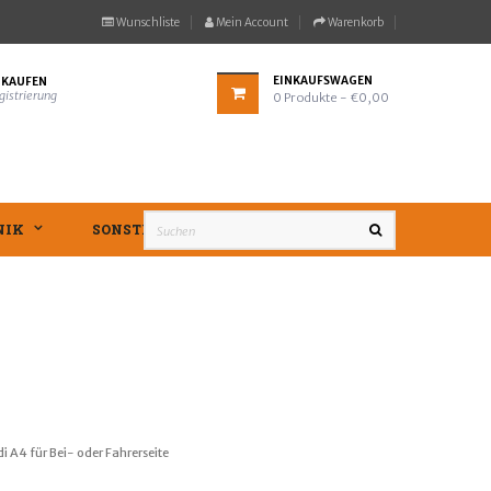
Wunschliste
Mein Account
Warenkorb
EINKAUFSWAGEN
NKAUFEN
gistrierung
0
Produkte
- €0,00
NIK
SONSTIGES
i A4 für Bei- oder Fahrerseite