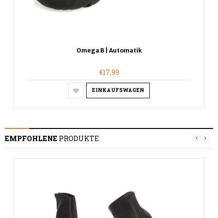
Omega B | Automatik
€17,99
EINKAUFSWAGEN
EMPFOHLENE
PRODUKTE
S