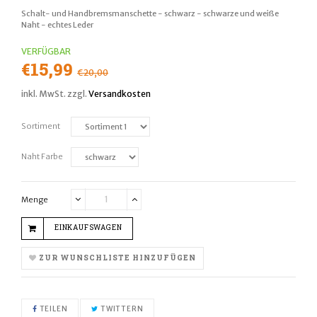
Schalt- und Handbremsmanschette - schwarz - schwarze und weiße
Naht - echtes Leder
VERFÜGBAR
Normaler
€15,99
€20,00
Preis
inkl. MwSt. zzgl.
Versandkosten
Sortiment
Naht Farbe
Menge
Translation
Translation
missing:
missing:
EINKAUFSWAGEN
de.cart.general.reduce_quantity
de.cart.general.increase_quantity
ZUR WUNSCHLISTE HINZUFÜGEN
AUF FACEBOOK TEILEN
AUF TWITTER TWITTERN
TEILEN
TWITTERN