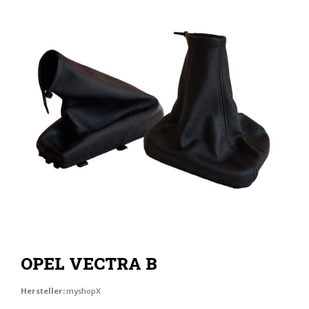
OPEL VECTRA B
Hersteller:
myshopX