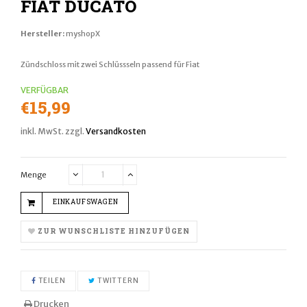
FIAT DUCATO
Hersteller:
myshopX
Zündschloss mit zwei Schlüssseln passend für Fiat
VERFÜGBAR
Normaler
€15,99
Preis
inkl. MwSt. zzgl.
Versandkosten
Menge
Translation
Translation
missing:
missing:
EINKAUFSWAGEN
de.cart.general.reduce_quantity
de.cart.general.increase_quantity
ZUR WUNSCHLISTE HINZUFÜGEN
AUF FACEBOOK TEILEN
AUF TWITTER TWITTERN
TEILEN
TWITTERN
Drucken