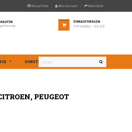
Wunschliste
Mein Account
Warenkorb
EINKAUFSWAGEN
NKAUFEN
gistrierung
0
Produkte
- €0,00
NIK
SONSTIGES
CITROEN, PEUGEOT