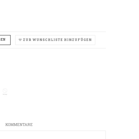
GEN
ZUR WUNSCHLISTE HINZUFÜGEN
ity
rease_quantity
N
KOMMENTARE