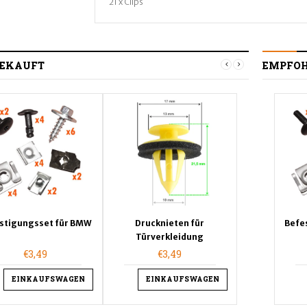
21 x Clips
EKAUFT
EMPFO
stigungsset für BMW
Drucknieten für
Drucknieten für
Drucknieten für
Drucknie
Befe
Türverkleidung
Türverkleidung
Türverkleidung
Türverk
€3,49
€3,49
€3,49
€3,49
€3,
EINKAUFSWAGEN
DETAILS
EINKAUFSWAGEN
EINKAUFSWAGEN
EINK