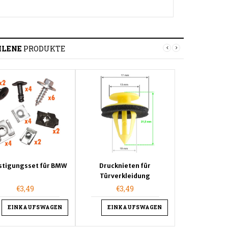
HLENE
PRODUKTE
ten für
stigungsset für BMW
Drucknieten für
Drucknieten für
Drucknieten für
Drucknie
leidung
Türverkleidung
Türverkleidung
Türverkleidung
Türverk
49
€3,49
€3,49
€3,49
€3,49
€3,
AUFSWAGEN
EINKAUFSWAGEN
EINKAUFSWAGEN
EINKAUFSWAGEN
EINKAUFSWAG
EINKA