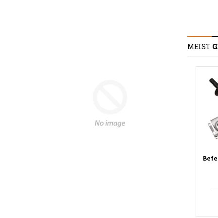
MEIST
G
Drucknieten für
Drucknieten für
Befe
Türverkleidung
Türverkleidung
€3,49
€3,49
EINKAUFSWAGEN
EINKAUFSWAGEN