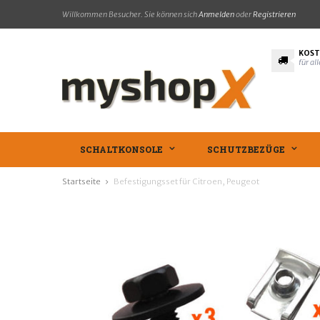
Willkommen Besucher. Sie können sich
Anmelden
oder
Registrieren
KOST
für al
SCHALTKONSOLE
SCHUTZBEZÜGE
Startseite
Befestigungsset für Citroen, Peugeot