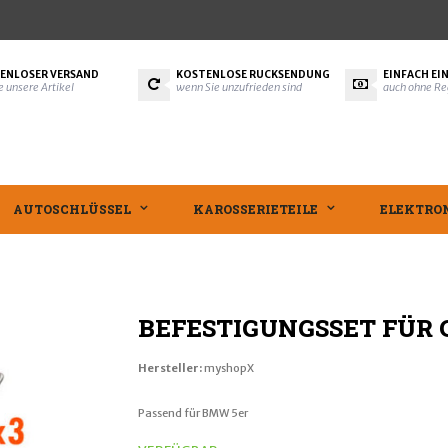
ENLOSER VERSAND
KOSTENLOSE RÜCKSENDUNG
EINFACH EI
le unsere Artikel
wenn Sie unzufrieden sind
auch ohne Re
AUTOSCHLÜSSEL
KAROSSERIETEILE
ELEKTRO
BEFESTIGUNGSSET FÜR 
Hersteller:
myshopX
Passend für BMW 5er