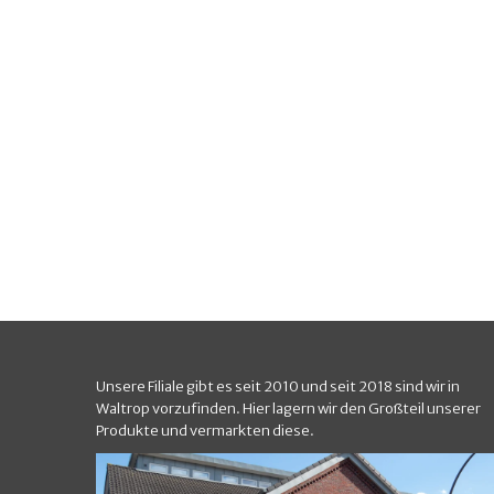
Unsere Filiale gibt es seit 2010 und seit 2018 sind wir in
Waltrop vorzufinden. Hier lagern wir den Großteil unserer
Produkte und vermarkten diese.