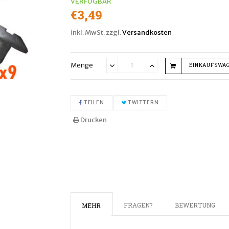
VERFÜGBAR
Normaler
€3,49
Preis
inkl. MwSt. zzgl.
Versandkosten
Menge
EINKAUFSWA
Translation
Translation
missing:
missing:
de.cart.general.reduce_quant
de.cart.general.inc
AUF FACEBOOK TEILEN
AUF TWITTER TWITTER
TEILEN
TWITTERN
Drucken
FRAGEN?
BEWERTUNG
MEHR