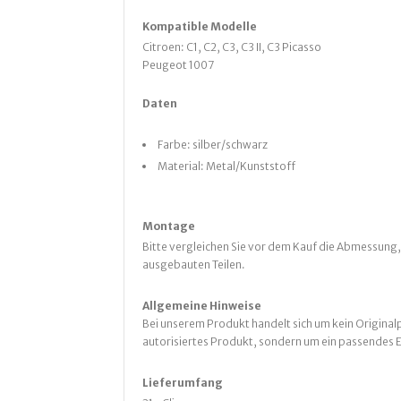
Kompatible Modelle
Citroen: C1, C2, C3, C3 II, C3 Picasso
Peugeot 1007
Daten
Farbe: silber/schwarz
Material: Metal/Kunststoff
Montage
Bitte vergleichen Sie vor dem Kauf die Abmessung,
ausgebauten Teilen.
Allgemeine Hinweise
Bei unserem Produkt handelt sich um kein Originalp
autorisiertes Produkt, sondern um ein passendes E
Lieferumfang