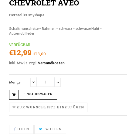
CHEVROLET AVEO
Hersteller:
myshopX
Schaltmanschette + Rahmen - schwarz - schwarze Naht -
Automobilleder
VERFÜGBAR
Normaler
€12,99
€13,00
Preis
inkl. MwSt. zzgl.
Versandkosten
Menge
Translation
Translation
missing:
missing:
EINKAUFSWAGEN
de.cart.general.reduce_quantity
de.cart.general.increase_quantity
ZUR WUNSCHLISTE HINZUFÜGEN
AUF FACEBOOK TEILEN
AUF TWITTER TWITTERN
TEILEN
TWITTERN