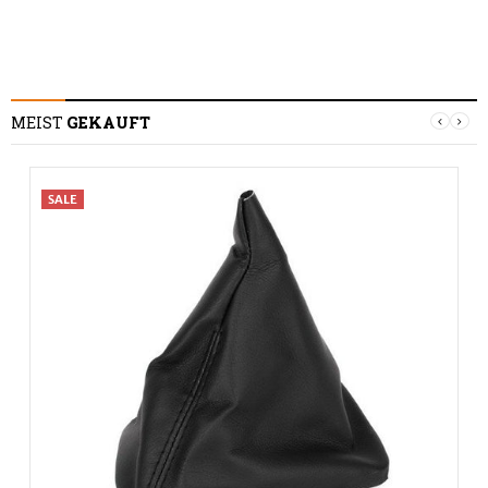
MEIST
GEKAUFT
SALE
S