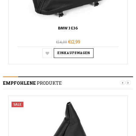
BMW 3 E36
€12,99
€14,00
EINKAUFSWAGEN
EMPFOHLENE
PRODUKTE
SALE
S