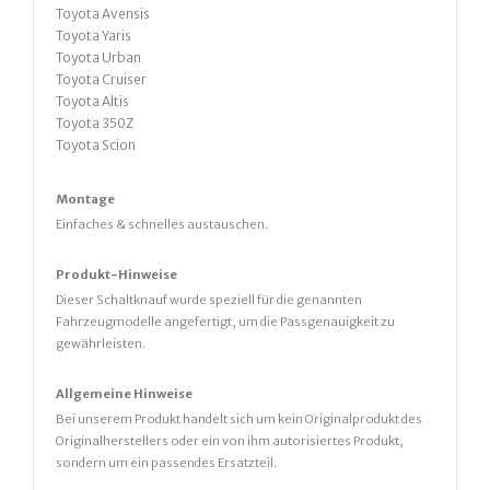
Toyota Avensis
Toyota Yaris
Toyota Urban
Toyota Cruiser
Toyota Altis
Toyota 350Z
Toyota Scion
Montage
Einfaches & schnelles austauschen.
Produkt-Hinweise
Dieser Schaltknauf wurde speziell für die genannten
Fahrzeugmodelle angefertigt, um die Passgenauigkeit zu
gewährleisten.
Allgemeine Hinweise
Bei unserem Produkt handelt sich um kein Originalprodukt des
Originalherstellers oder ein von ihm autorisiertes Produkt,
sondern um ein passendes Ersatzteil.