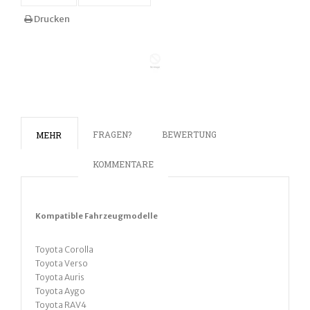
Drucken
FRAGEN?
BEWERTUNG
MEHR
KOMMENTARE
Kompatible
Fahrz
eugmodelle
Toyota
Corolla
Toyota Verso
Toyota Auris
Toyota Aygo
Toyota RAV4