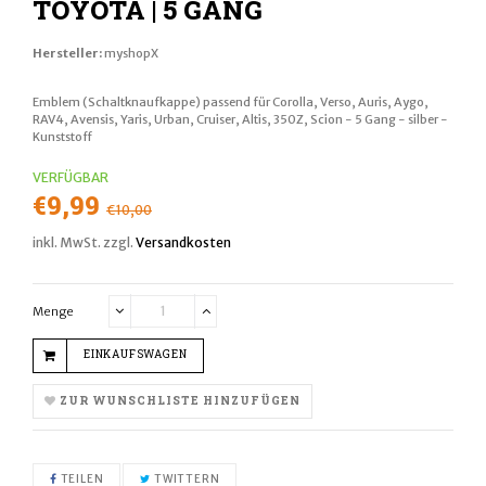
TOYOTA | 5 GANG
Hersteller:
myshopX
Emblem (Schaltknaufkappe) passend für Corolla, Verso, Auris, Aygo,
RAV4, Avensis, Yaris, Urban, Cruiser, Altis, 350Z, Scion - 5 Gang - silber -
Kunststoff
VERFÜGBAR
Normaler
€9,99
€10,00
Preis
inkl. MwSt. zzgl.
Versandkosten
Menge
Translation
Translation
missing:
missing:
EINKAUFSWAGEN
de.cart.general.reduce_quantity
de.cart.general.increase_quantity
ZUR WUNSCHLISTE HINZUFÜGEN
AUF FACEBOOK TEILEN
AUF TWITTER TWITTERN
TEILEN
TWITTERN