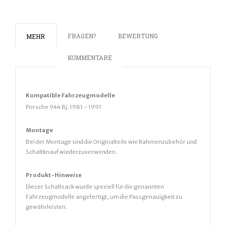
FRAGEN?
BEWERTUNG
MEHR
KOMMENTARE
Kompatible
Fahrz
eugmodelle
Porsche 944 Bj. 1981 - 1991
Montage
Bei der Montage sind die Originalteile wie Rahmenzubehör und
Schaltknauf wiederzuverwenden.
Produkt-Hinweise
Dieser Schaltsack wurde speziell für die genannten
Fahrzeugmodelle angefertigt, um die Passgenauigkeit zu
gewährleisten.