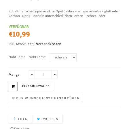
Schaltmanschette passend für Opel Calibra - schwarze Farbe - glatt oder
Carbon-Optik - Naht in unterschiedlichen Farben - echtes Leder
VERFÜGBAR
Normaler
€10,99
Preis
inkl. MwSt. zzgl.
Versandkosten
Naht Farbe
Naht Farbe
Menge
Translation
Translation
missing:
missing:
EINKAUFSWAGEN
de.cart.general.reduce_quantity
de.cart.general.increase_quantity
ZUR WUNSCHLISTE HINZUFÜGEN
AUF FACEBOOK TEILEN
AUF TWITTER TWITTERN
TEILEN
TWITTERN
Drucken