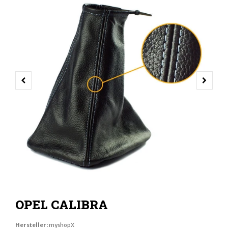
VORHERIGER SCHIEBER
NÄCH
OPEL CALIBRA
Hersteller:
myshopX