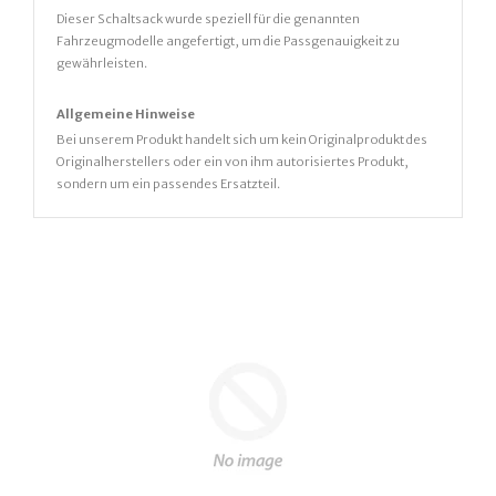
Dieser Schaltsack wurde speziell für die genannten
Fahrzeugmodelle angefertigt, um die Passgenauigkeit zu
gewährleisten.
Allgemeine Hinweise
Bei unserem Produkt handelt sich um kein Originalprodukt des
Originalherstellers oder ein von ihm autorisiertes Produkt,
sondern um ein passendes Ersatzteil.