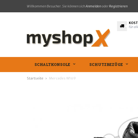
Willkommen Besucher. Sie können sich
Anmelden
oder
Registrieren
KOST
für al
SCHALTKONSOLE
SCHUTZBEZÜGE
Startseite
Mercedes W169