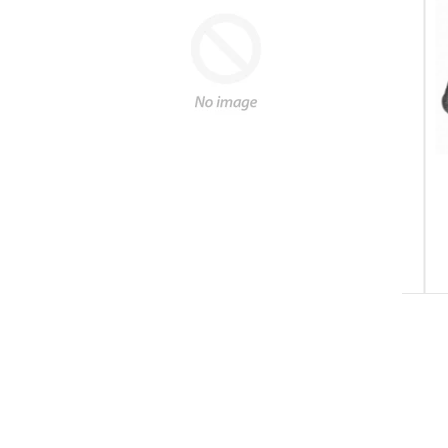
SALE
Mercedes W210
Mercedes SLK R170
M
€9,99
€8,95
€9,99
DETAILS
DETAILS