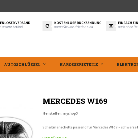
ENLOSER VERSAND
KOSTENLOSE RÜCKSENDUNG
EINFACH EI
le unsere Artikel
wenn Sie unzufrieden sind
auch ohne Re
AUTOSCHLÜSSEL
KAROSSERIETEILE
ELEKTRO
MERCEDES W169
Hersteller:
myshopX
Schaltmanschette passend für Mercedes W169 - schwarze F