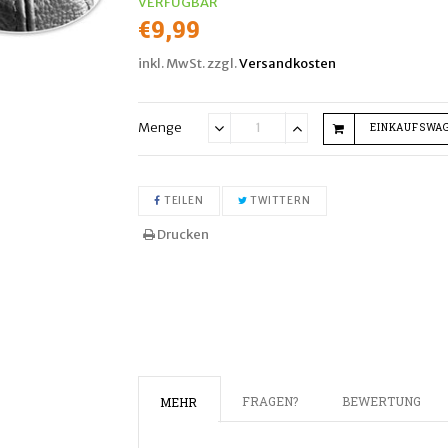
VERFÜGBAR
Normaler
€9,99
Preis
inkl. MwSt. zzgl.
Versandkosten
Menge
EINKAUFSWA
Translation
Translation
missing:
missing:
de.cart.general.reduce_quant
de.cart.general.inc
AUF FACEBOOK TEILEN
AUF TWITTER TWITTER
TEILEN
TWITTERN
Drucken
FRAGEN?
BEWERTUNG
MEHR