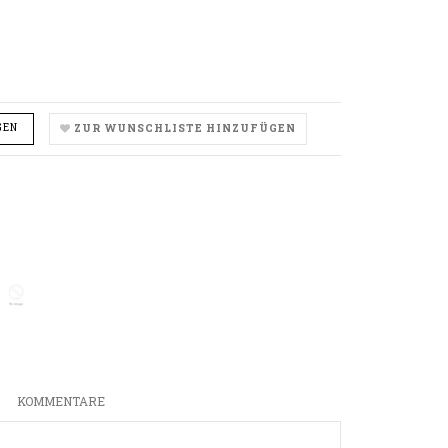
GEN
ZUR WUNSCHLISTE HINZUFÜGEN
ity
rease_quantity
N
KOMMENTARE