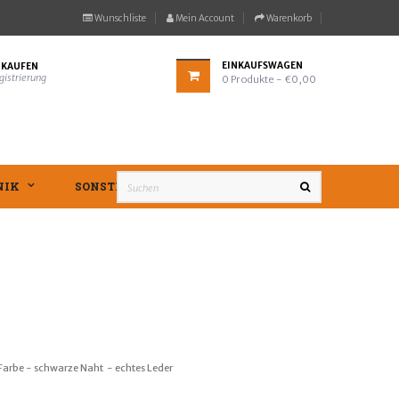
Wunschliste
Mein Account
Warenkorb
EINKAUFSWAGEN
NKAUFEN
gistrierung
0
Produkte
- €0,00
NIK
SONSTIGES
arbe - schwarze Naht - echtes Leder