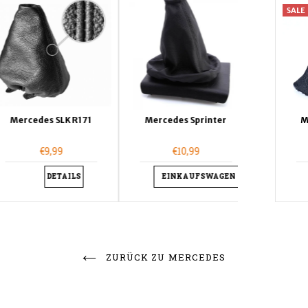
SALE
SALE
ercedes SLK R171
Mercedes W123
Mercedes Sprinter
Mercedes W124
Mercede
M
€9,99
€11,99
€10,99
€9,99
€
€9,99
DETAILS
EINKAUFSWAGEN
EINKAUFSWAGEN
DETAILS
EINK
ZURÜCK ZU MERCEDES