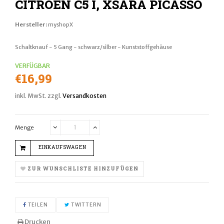
CITROEN C5 I, XSARA PICASSO
Hersteller:
myshopX
Schaltknauf - 5 Gang - schwarz/silber - Kunststoffgehäuse
VERFÜGBAR
Normaler
€16,99
Preis
inkl. MwSt. zzgl.
Versandkosten
Menge
Translation
Translation
missing:
missing:
EINKAUFSWAGEN
de.cart.general.reduce_quantity
de.cart.general.increase_quantity
ZUR WUNSCHLISTE HINZUFÜGEN
AUF FACEBOOK TEILEN
AUF TWITTER TWITTERN
TEILEN
TWITTERN
Drucken