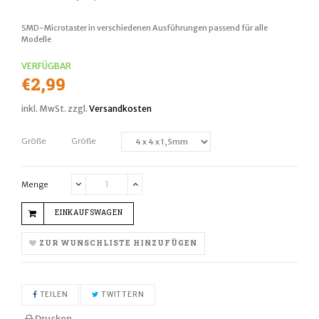
SMD-
Microtaster in verschiedenen Ausführungen passend für alle
Modelle
VERFÜGBAR
Normaler
€2,99
Preis
inkl. MwSt. zzgl.
Versandkosten
Größe
Größe
Menge
Translation
Translation
missing:
missing:
EINKAUFSWAGEN
de.cart.general.reduce_quantity
de.cart.general.increase_quantity
ZUR WUNSCHLISTE HINZUFÜGEN
AUF FACEBOOK TEILEN
AUF TWITTER TWITTERN
TEILEN
TWITTERN
Drucken