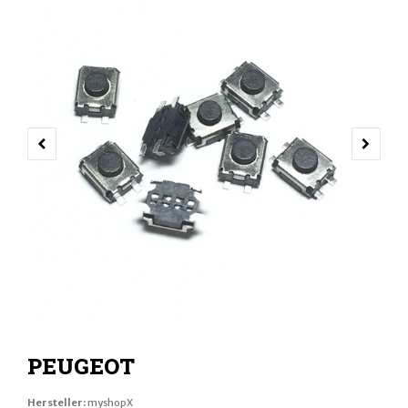
VORHERIGER SCHIEBER
NÄCH
PEUGEOT
Hersteller:
myshopX