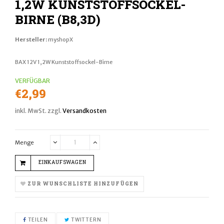
1,2W KUNSTSTOFFSOCKEL-
BIRNE (B8,3D)
Hersteller:
myshopX
BAX
12V 1,2W Kunststoffsockel-Birne
VERFÜGBAR
Normaler
€2,99
Preis
inkl. MwSt. zzgl.
Versandkosten
Menge
Translation
Translation
missing:
missing:
EINKAUFSWAGEN
de.cart.general.reduce_quantity
de.cart.general.increase_quantity
ZUR WUNSCHLISTE HINZUFÜGEN
AUF FACEBOOK TEILEN
AUF TWITTER TWITTERN
TEILEN
TWITTERN