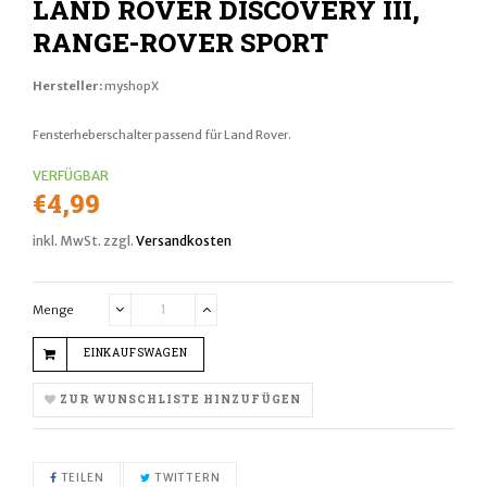
LAND ROVER DISCOVERY III,
RANGE-ROVER SPORT
Hersteller:
myshopX
Fensterheberschalter passend für Land Rover.
VERFÜGBAR
Normaler
€4,99
Preis
inkl. MwSt. zzgl.
Versandkosten
Menge
Translation
Translation
missing:
missing:
EINKAUFSWAGEN
de.cart.general.reduce_quantity
de.cart.general.increase_quantity
ZUR WUNSCHLISTE HINZUFÜGEN
AUF FACEBOOK TEILEN
AUF TWITTER TWITTERN
TEILEN
TWITTERN