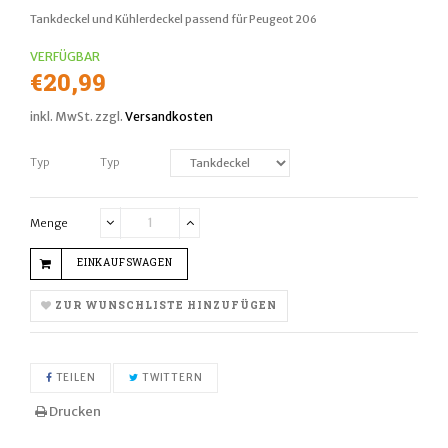
Tankdeckel und Kühlerdeckel passend für Peugeot 206
VERFÜGBAR
Normaler
€20,99
Preis
inkl. MwSt. zzgl.
Versandkosten
Typ
Typ
Menge
Translation
Translation
missing:
missing:
EINKAUFSWAGEN
de.cart.general.reduce_quantity
de.cart.general.increase_quantity
ZUR WUNSCHLISTE HINZUFÜGEN
AUF FACEBOOK TEILEN
AUF TWITTER TWITTERN
TEILEN
TWITTERN
Drucken