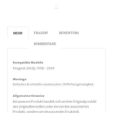
FRAGEN?
BEWERTUNG
MEHR
KOMMENTARE
Kompatible Modelle
Peugeot
206 Bj. 1998 - 2009
Montage
Einfaches & schnelles austauschen. 100% Passgenauigkeit.
Allgemeine Hinweise
Bei unserem Produkt handelt sich um kein Originalprodukt
des Originalherstellers oder ein von ihm autorisiertes
Produkt, sondern um ein passendes Ersatzteil.