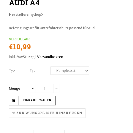
AUDI A4
Hersteller:
myshopX
Befestigungsset für Unterfahrerschutz passend für Audi
VERFÜGBAR
Normaler
€10,99
Preis
inkl. MwSt. zzgl.
Versandkosten
Typ
Typ
Menge
Translation
Translation
missing:
missing:
EINKAUFSWAGEN
de.cart.general.reduce_quantity
de.cart.general.increase_quantity
ZUR WUNSCHLISTE HINZUFÜGEN