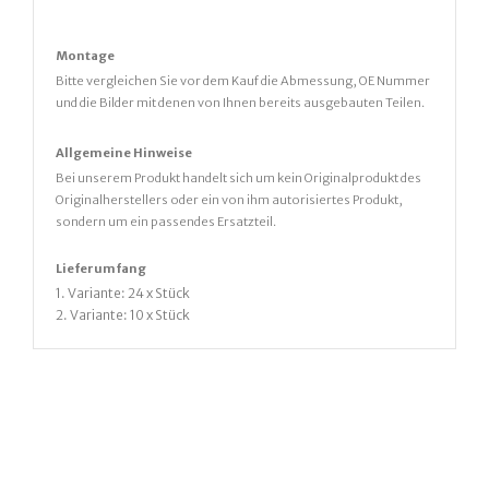
Montage
Bitte vergleichen Sie vor dem Kauf die Abmessung, OE Nummer
und die Bilder mit denen von Ihnen bereits ausgebauten Teilen.
Allgemeine Hinweise
Bei unserem Produkt handelt sich um kein Originalprodukt des
Originalherstellers oder ein von ihm autorisiertes Produkt,
sondern um ein passendes Ersatzteil.
Lieferumfang
1. Variante: 24 x Stück
2. Variante: 10 x Stück