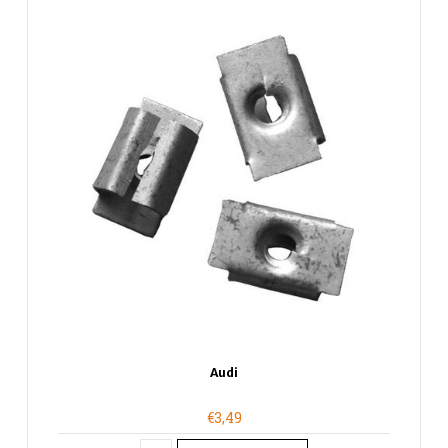
Audi
€3,49