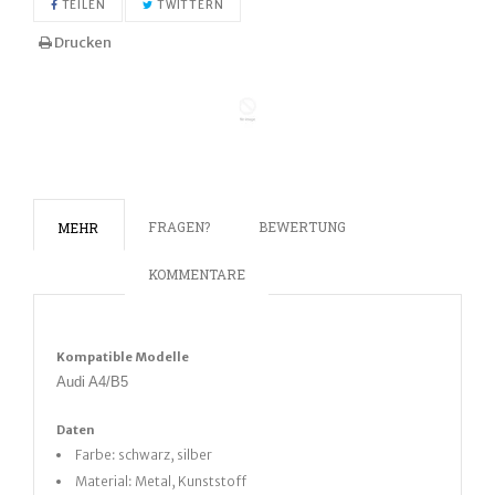
AUF FACEBOOK TEILEN
AUF TWITTER TWITTERN
TEILEN
TWITTERN
Drucken
FRAGEN?
BEWERTUNG
MEHR
KOMMENTARE
Kompatible Modelle
Audi A4/B5
Daten
Farbe: schwarz, silber
Material: Metal, Kunststoff