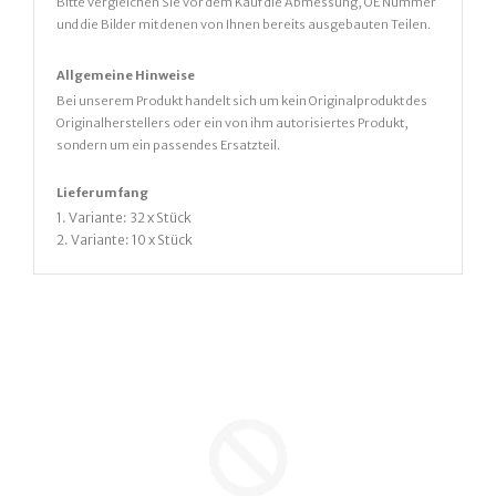
Bitte vergleichen Sie vor dem Kauf die Abmessung, OE Nummer
und die Bilder mit denen von Ihnen bereits ausgebauten Teilen.
Allgemeine Hinweise
Bei unserem Produkt handelt sich um kein Originalprodukt des
Originalherstellers oder ein von ihm autorisiertes Produkt,
sondern um ein passendes Ersatzteil.
Lieferumfang
1. Variante: 32 x Stück
2. Variante: 10 x Stück