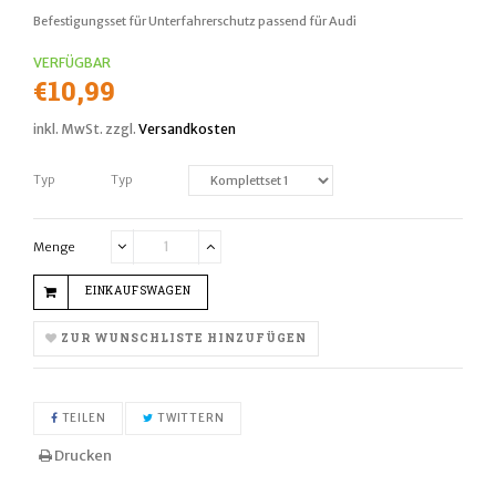
Befestigungsset für Unterfahrerschutz passend für Audi
VERFÜGBAR
Normaler
€10,99
Preis
inkl. MwSt. zzgl.
Versandkosten
Typ
Typ
Menge
Translation
Translation
missing:
missing:
EINKAUFSWAGEN
de.cart.general.reduce_quantity
de.cart.general.increase_quantity
ZUR WUNSCHLISTE HINZUFÜGEN
AUF FACEBOOK TEILEN
AUF TWITTER TWITTERN
TEILEN
TWITTERN
Drucken