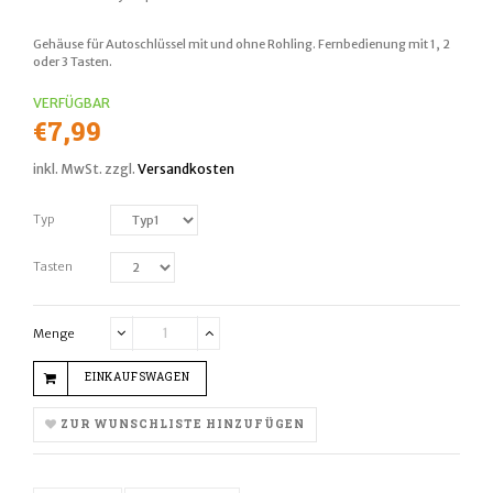
Gehäuse für Autoschlüssel mit und ohne Rohling. Fernbedienung mit 1, 2
oder 3 Tasten.
VERFÜGBAR
Normaler
€7,99
Preis
inkl. MwSt. zzgl.
Versandkosten
Typ
Tasten
Menge
Translation
Translation
missing:
missing:
EINKAUFSWAGEN
de.cart.general.reduce_quantity
de.cart.general.increase_quantity
ZUR WUNSCHLISTE HINZUFÜGEN