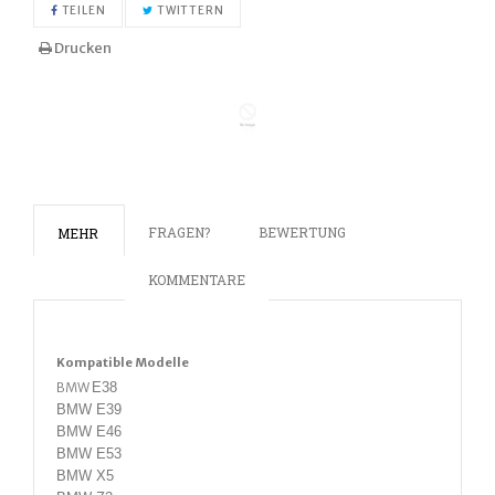
AUF FACEBOOK TEILEN
AUF TWITTER TWITTERN
TEILEN
TWITTERN
Drucken
FRAGEN?
BEWERTUNG
MEHR
KOMMENTARE
Kompatible Modelle
BMW
E38
BMW E39
BMW E46
BMW E53
BMW X5