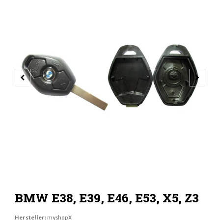
VORHERIGER SCHIEBER
NÄCH
BMW E38, E39, E46, E53, X5, Z3
Hersteller:
myshopX