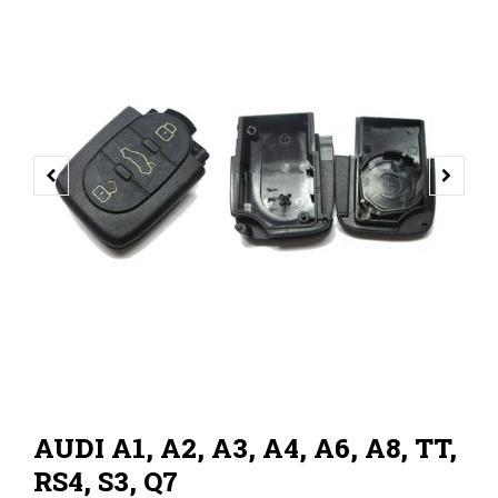
VORHERIGER SCHIEBER
NÄCH
AUDI A1, A2, A3, A4, A6, A8, TT,
RS4, S3, Q7