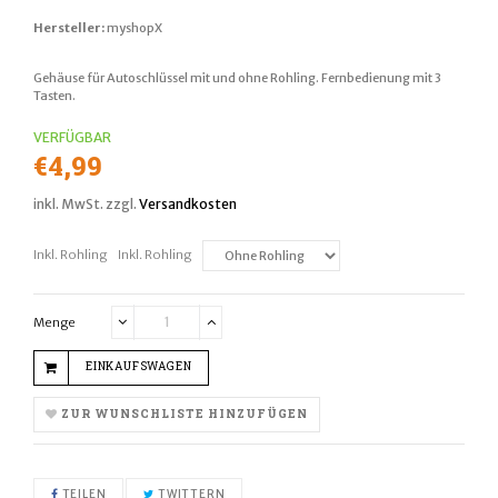
Hersteller:
myshopX
Gehäuse für Autoschlüssel mit und ohne Rohling. Fernbedienung mit 3
Tasten.
VERFÜGBAR
Normaler
€4,99
Preis
inkl. MwSt. zzgl.
Versandkosten
Inkl. Rohling
Inkl. Rohling
Menge
Translation
Translation
missing:
missing:
EINKAUFSWAGEN
de.cart.general.reduce_quantity
de.cart.general.increase_quantity
ZUR WUNSCHLISTE HINZUFÜGEN
AUF FACEBOOK TEILEN
AUF TWITTER TWITTERN
TEILEN
TWITTERN