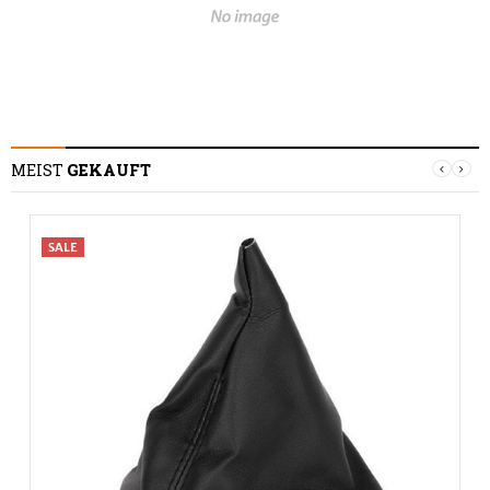
MEIST
GEKAUFT
SALE
S