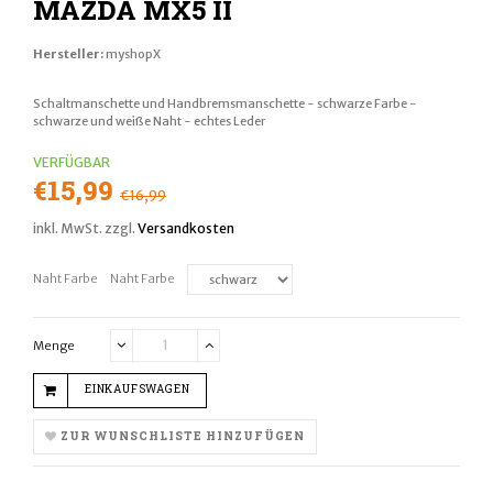
MAZDA MX5 II
Hersteller:
myshopX
Schaltmanschette und Handbremsmanschette - schwarze Farbe -
schwarze und weiße Naht - echtes Leder
VERFÜGBAR
Normaler
€15,99
€16,99
Preis
inkl. MwSt. zzgl.
Versandkosten
Naht Farbe
Naht Farbe
Menge
Translation
Translation
missing:
missing:
EINKAUFSWAGEN
de.cart.general.reduce_quantity
de.cart.general.increase_quantity
ZUR WUNSCHLISTE HINZUFÜGEN