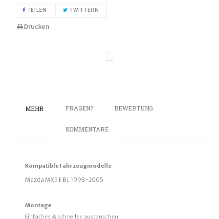
AUF FACEBOOK TEILEN
AUF TWITTER TWITTERN
TEILEN
TWITTERN
Drucken
FRAGEN?
BEWERTUNG
MEHR
KOMMENTARE
Kompatible
Fahrz
eugmodelle
Mazda MX5 II Bj. 1998-2005
Montage
Einfaches & schnelles austauschen.