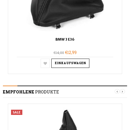
BMW 3 E36
€12,99
€14,00
EINKAUFSWAGEN
EMPFOHLENE
PRODUKTE
SALE
S