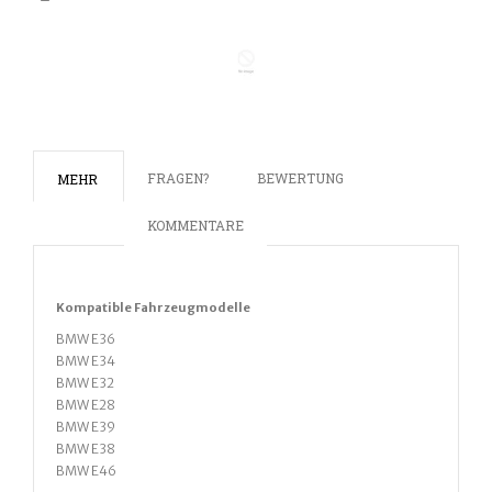
FRAGEN?
BEWERTUNG
MEHR
KOMMENTARE
Kompatible
Fahrz
eugmodelle
BMW E36
BMW E34
BMW E32
BMW E28
BMW E39
BMW E38
BMW E46