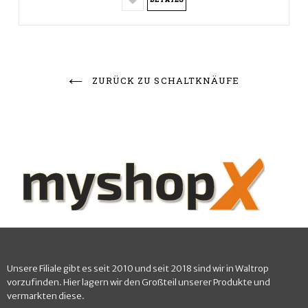
ZURÜCK ZU SCHALTKNÄUFE
Unsere Filiale gibt es seit 2010 und seit 2018 sind wir in Waltrop
vorzufinden. Hier lagern wir den Großteil unserer Produkte und
vermarkten diese.