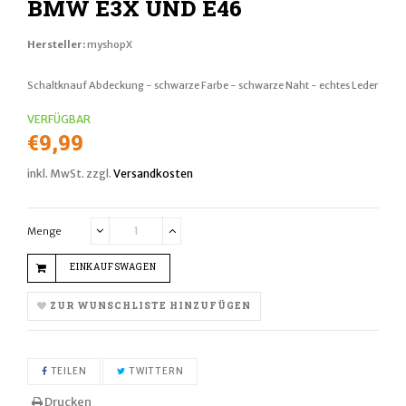
BMW E3X UND E46
Hersteller:
myshopX
Schaltknauf Abdeckung - schwarze Farbe - schwarze Naht - echtes Leder
VERFÜGBAR
Normaler
€9,99
Preis
inkl. MwSt. zzgl.
Versandkosten
Menge
Translation
Translation
missing:
missing:
EINKAUFSWAGEN
de.cart.general.reduce_quantity
de.cart.general.increase_quantity
ZUR WUNSCHLISTE HINZUFÜGEN
AUF FACEBOOK TEILEN
AUF TWITTER TWITTERN
TEILEN
TWITTERN
Drucken