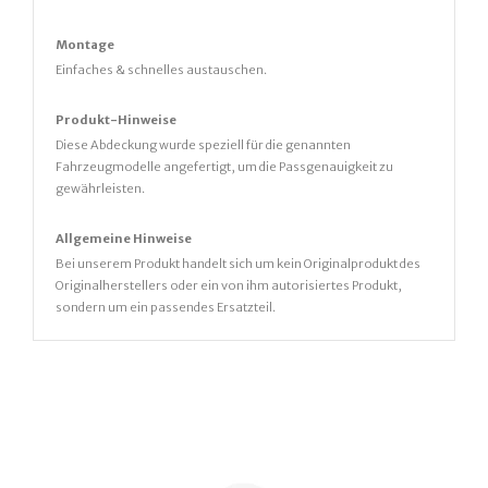
Montage
Einfaches & schnelles austauschen.
Produkt-Hinweise
Diese Abdeckung wurde speziell für die genannten
Fahrzeugmodelle angefertigt, um die Passgenauigkeit zu
gewährleisten.
Allgemeine Hinweise
Bei unserem Produkt handelt sich um kein Originalprodukt des
Originalherstellers oder ein von ihm autorisiertes Produkt,
sondern um ein passendes Ersatzteil.